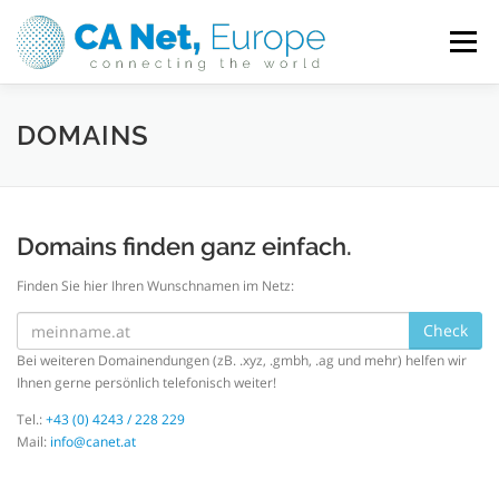
Direkt
zum
Menü
Inhalt
HOME
HOSTING, DOMAINS & SERVER
DOMAINS
MEIN KONTO
SUPPORT
Domains finden ganz einfach.
Finden Sie hier Ihren Wunschnamen im Netz:
IMPRESSUM / DATENSCHUTZ
Check
Bei weiteren Domainendungen (zB. .xyz, .gmbh, .ag und mehr) helfen wir
Ihnen gerne persönlich telefonisch weiter!
Tel.:
+43 (0) 4243 / 228 229
Mail:
info@canet.at