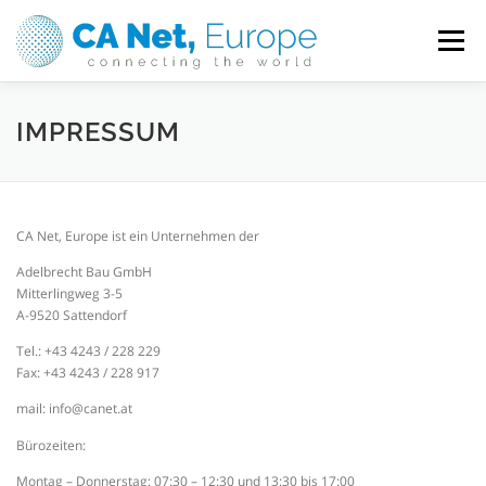
Direkt
zum
Menü
Inhalt
HOME
HOSTING, DOMAINS & SERVER
IMPRESSUM
MEIN KONTO
SUPPORT
CA Net, Europe ist ein Unternehmen der
Adelbrecht Bau GmbH
IMPRESSUM / DATENSCHUTZ
Mitterlingweg 3-5
A-9520 Sattendorf
Tel.: +43 4243 / 228 229
Fax: +43 4243 / 228 917
mail: info@canet.at
Bürozeiten:
Montag – Donnerstag: 07:30 – 12:30 und 13:30 bis 17:00