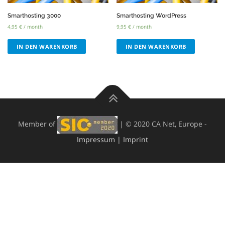
Smarthosting 3000
Smarthosting WordPress
4,95
€
/ month
9,95
€
/ month
IN DEN WARENKORB
IN DEN WARENKORB
Member of
| © 2020 CA Net, Europe -
Impressum | Imprint