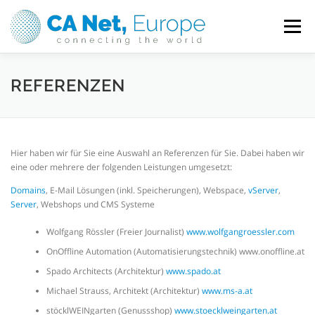
Direkt
zum
Menü
Inhalt
HOME
HOSTING, DOMAINS & SERVER
REFERENZEN
MEIN KONTO
SUPPORT
Hier haben wir für Sie eine Auswahl an Referenzen für Sie. Dabei haben wir
eine oder mehrere der folgenden Leistungen umgesetzt:
IMPRESSUM / DATENSCHUTZ
Domains
, E-Mail Lösungen (inkl. Speicherungen), Webspace,
vServer
,
Server
, Webshops und CMS Systeme
Wolfgang Rössler (Freier Journalist)
www.wolfgangroessler.com
OnOffline Automation (Automatisierungstechnik) www.onoffline.at
Spado Architects (Architektur)
www.spado.at
Michael Strauss, Architekt (Architektur)
www.ms-a.at
stöcklWEINgarten (Genussshop)
www.stoecklweingarten.at