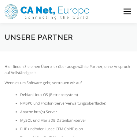
Direkt
zum
Menü
Inhalt
HOME
HOSTING, DOMAINS & SERVER
UNSERE PARTNER
MEIN KONTO
SUPPORT
Hier finden Sie einen Überblick über ausgewählte Partner, ohne Anspruch
auf Vollständigkeit
IMPRESSUM / DATENSCHUTZ
Wenn es um Software geht, vertrauen wir auf
Debian Linux OS (Betriebssystem)
I-MSPC und Froxlor (Serververwaltungsoberfläche)
Apache http(s) Server
MySQL und MariaDB Datenbankserver
PHP und/oder Lucee CFM ColdFusion