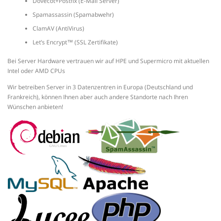
Dovecot+Postfix (E-Mail Server)
Spamassassin (Spamabwehr)
ClamAV (AntiVirus)
Let’s Encrypt™ (SSL Zertifikate)
Bei Server Hardware vertrauen wir auf HPE und Supermicro mit aktuellen
Intel oder AMD CPUs
Wir betreiben Server in 3 Datenzentren in Europa (Deutschland und
Frankreich), können Ihnen aber auch andere Standorte nach Ihren
Wünschen anbieten!